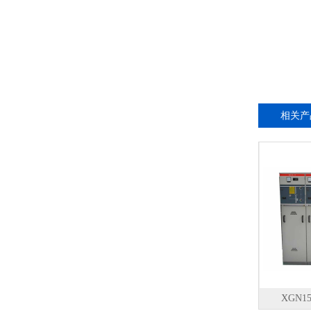
相关产
XGN1